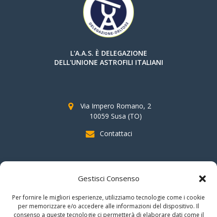
L'A.A.S. È DELEGAZIONE
DELL'UNIONE ASTROFILI ITALIANI
Via Impero Romano, 2
10059 Susa (TO)
Contattaci
SOSTIENI AAS
Gestisci Consenso
indicando il
C.F. 96020930010
nella dichiarazione dei redditi e
Per fornire le migliori esperienze, utilizziamo tecnologie come i cookie
firmando per la destinazione del
"cinque per mille".
per memorizzare e/o accedere alle informazioni del dispositivo. Il
consenso a queste tecnologie ci permetterà di elaborare dati come il