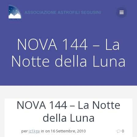
Salta
al
contenuto
NOVA 144 – La
Notte della Luna
NOVA 144 – La Notte
della Luna
per
iz1kga
in
on 16 Settembre, 2010
0