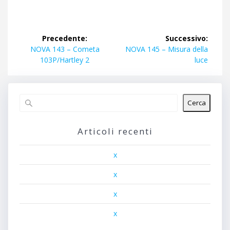
Navigazione
Precedente:
Successivo:
articoli
Articolo
Articolo
NOVA 143 – Cometa
NOVA 145 – Misura della
precedente:
successivo:
103P/Hartley 2
luce
Cerca
Articoli recenti
x
x
x
x