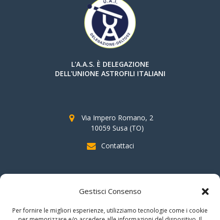
L'A.A.S. È DELEGAZIONE
DELL'UNIONE ASTROFILI ITALIANI
Via Impero Romano, 2
10059 Susa (TO)
Contattaci
SOSTIENI AAS
Gestisci Consenso
indicando il
C.F. 96020930010
nella dichiarazione dei redditi e
Per fornire le migliori esperienze, utilizziamo tecnologie come i cookie
firmando per la destinazione del
"cinque per mille".
per memorizzare e/o accedere alle informazioni del dispositivo. Il