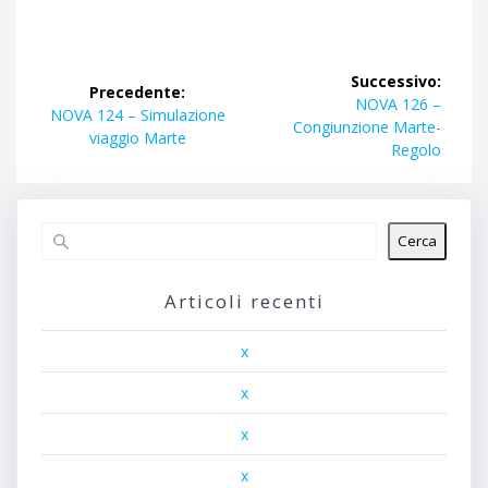
Navigazione
Successivo:
Precedente:
articoli
Articolo
NOVA 126 –
Articolo
NOVA 124 – Simulazione
successivo:
Congiunzione Marte-
precedente:
viaggio Marte
Regolo
Cerca
Articoli recenti
x
x
x
x