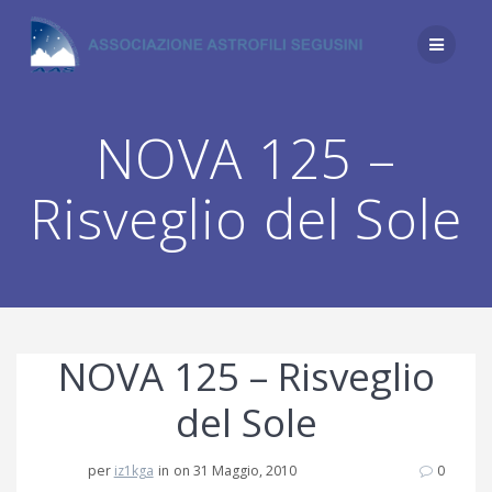
Salta
al
contenuto
NOVA 125 –
Risveglio del Sole
NOVA 125 – Risveglio
del Sole
per
iz1kga
in
on 31 Maggio, 2010
0