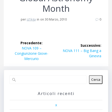
Month
per
iz1kga
in
on 30 Marzo, 2010
0
Navigazione
Precedente:
Successivo:
articoli
Articolo
NOVA 109 –
Articolo
NOVA 111 – Big Bang a
precedente:
Congiunzione Giove-
successivo:
Ginevra
Mercurio
Cerca
Articoli recenti
x