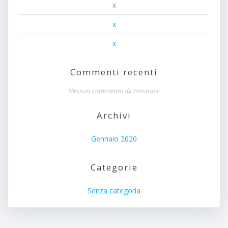
x
x
x
Commenti recenti
Nessun commento da mostrare.
Archivi
Gennaio 2020
Categorie
Senza categoria