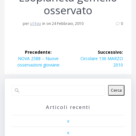
osservato
per
iz1kga
in
on 24 Febbraio, 2010
0
Navigazione
Precedente:
Successivo:
articoli
Articolo
Articolo
NOVA 2588 – Nuove
Circolare 136 MARZO
precedente:
successivo:
osservazioni gioviane
2010
Cerca
Articoli recenti
x
x