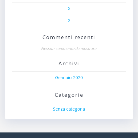
x
x
Commenti recenti
Nessun commento da mostrare.
Archivi
Gennaio 2020
Categorie
Senza categoria