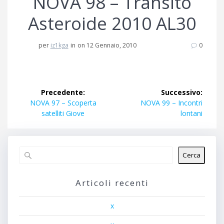
NOVA 98 – Transito
Asteroide 2010 AL30
per
iz1kga
in
on 12 Gennaio, 2010
0
Navigazione
Precedente:
Successivo:
articoli
Articolo
Articolo
NOVA 97 – Scoperta
NOVA 99 – Incontri
precedente:
successivo:
satelliti Giove
lontani
Cerca
Articoli recenti
x