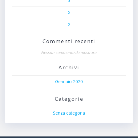
x
x
x
Commenti recenti
Nessun commento da mostrare.
Archivi
Gennaio 2020
Categorie
Senza categoria