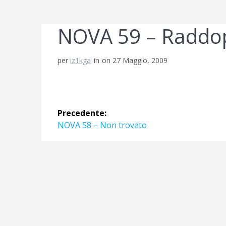
NOVA 59 – Raddop
per
iz1kga
in
on 27 Maggio, 2009
Navigazione
Precedente:
articoli
Articolo
NOVA 58 – Non trovato
precedente: