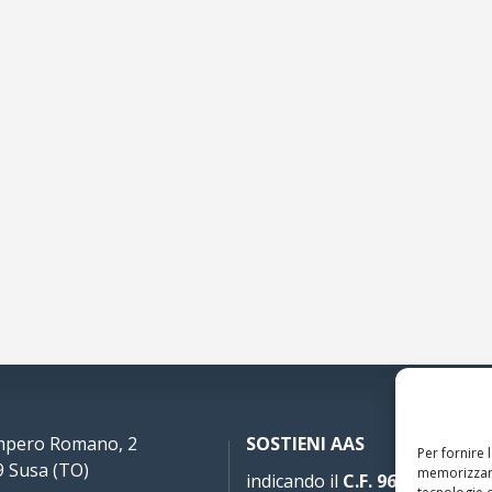
Impero Romano, 2
SOSTIENI AAS
Per fornire 
 Susa (TO)
memorizzare
indicando il
C.F. 96020930010