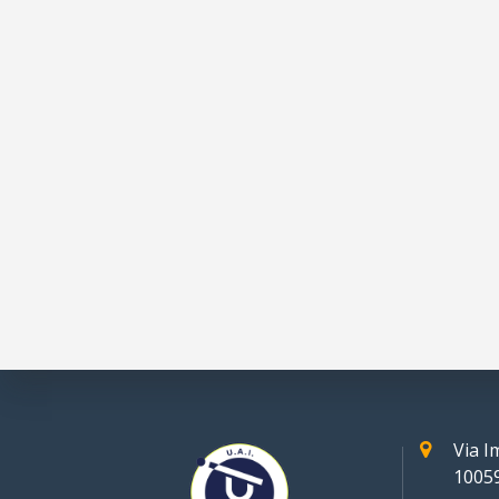
Via 
10059