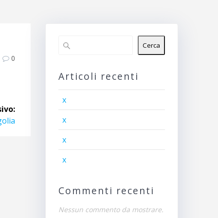
Cerca
0
Articoli recenti
x
ivo:
x
olia
x
x
Commenti recenti
Nessun commento da mostrare.