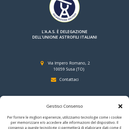
L'A.A.S. È DELEGAZIONE
DELL'UNIONE ASTROFILI ITALIANI
Via Impero Romano, 2
10059 Susa (TO)
Contattaci
SOSTIENI AAS
Gestisci Consenso
indicando il
C.F. 96020930010
nella dichiarazione dei redditi e
Per fornire le migliori esperienze, utilizziamo tecnologie come i cookie
firmando per la destinazione del
"cinque per mille".
per memorizzare e/o accedere alle informazioni del dispositivo. Il
consenso a queste tecnologie ci permetterà di elaborare dati come il