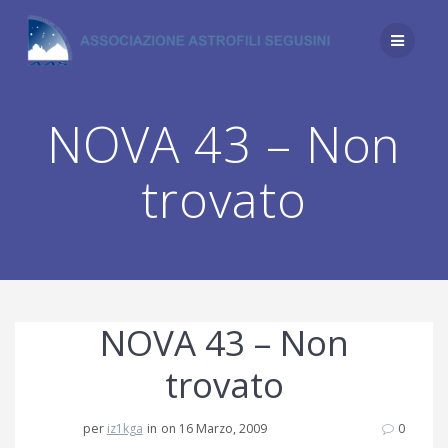
Salta
al
contenuto
NOVA 43 – Non
trovato
NOVA 43 – Non
trovato
per
iz1kga
in
on 16 Marzo, 2009
0