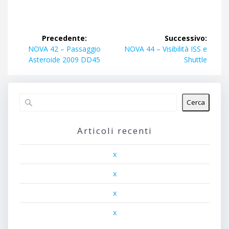
Navigazione
Precedente:
Successivo:
articoli
Articolo
Articolo
NOVA 42 – Passaggio
NOVA 44 – Visibilità ISS e
precedente:
successivo:
Asteroide 2009 DD45
Shuttle
Cerca
Articoli recenti
x
x
x
x