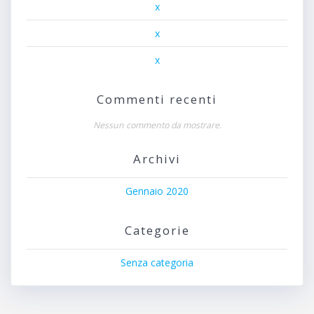
x
x
x
Commenti recenti
Nessun commento da mostrare.
Archivi
Gennaio 2020
Categorie
Senza categoria