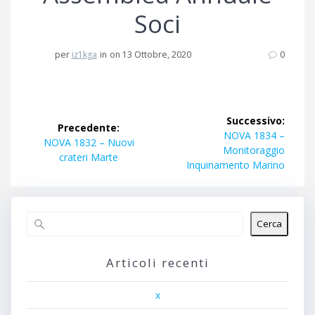
Soci
per
iz1kga
in
on 13 Ottobre, 2020
0
Navigazione
Successivo:
Precedente:
articoli
Articolo
NOVA 1834 –
Articolo
NOVA 1832 – Nuovi
successivo:
Monitoraggio
precedente:
crateri Marte
Inquinamento Marino
Cerca
Articoli recenti
x