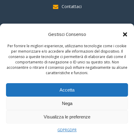
Contattaci
SOSTIENI AAS
Gestisci Consenso
indicando il
C.F. 96020930010
nella dichiarazione dei redditi e
Per fornire le migliori esperienze, utilizziamo tecnologie come i cookie
firmando per la destinazione del
"cinque per mille".
per memorizzare e/o accedere alle informazioni del dispositivo. Il
consenso a queste tecnologie ci permetterà di elaborare dati come il
Grazie!!
comportamento di navigazione o ID unici su questo sito. Non
acconsentire o ritirare il consenso può influire negativamente su alcune
caratteristiche e funzioni.
© 2026 Associazione Astrofili Segusini
Accetta
C.F. 96020930010
Nega
Area Riservata
Visualizza le preferenze
GDPR
GDPR