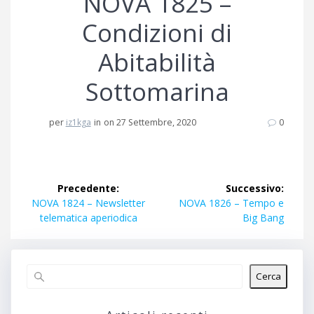
NOVA 1825 –
Condizioni di
Abitabilità
Sottomarina
per
iz1kga
in
on 27 Settembre, 2020
0
Navigazione
Precedente:
Successivo:
articoli
Articolo
Articolo
NOVA 1824 – Newsletter
NOVA 1826 – Tempo e
precedente:
successivo:
telematica aperiodica
Big Bang
Cerca