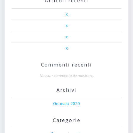
Articoli recenti
x
x
x
x
Commenti recenti
Nessun commento da mostrare.
Archivi
Gennaio 2020
Categorie