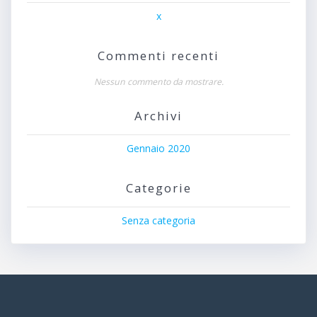
x
Commenti recenti
Nessun commento da mostrare.
Archivi
Gennaio 2020
Categorie
Senza categoria