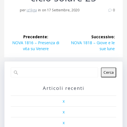
per
iz1kga
in
on 17 Settembre, 2020
0
Navigazione
Precedente:
Successivo:
articoli
Articolo
Articolo
NOVA 1816 – Presenza di
NOVA 1818 – Giove e le
precedente:
successivo:
vita su Venere
sue lune
Cerca
Articoli recenti
x
x
x