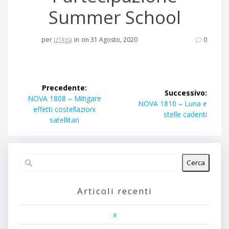
Summer School
per
iz1kga
in
on 31 Agosto, 2020
0
Navigazione
Precedente:
Successivo:
articoli
Articolo
NOVA 1808 – Mitigare
Articolo
NOVA 1810 – Luna e
precedente:
effetti costellazioni
successivo:
stelle cadenti
satellitari
Cerca
Articoli recenti
x