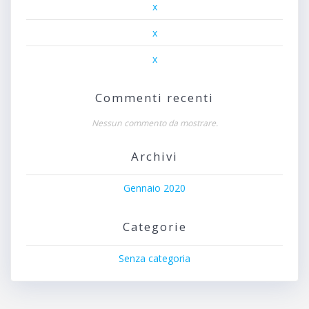
x
x
x
Commenti recenti
Nessun commento da mostrare.
Archivi
Gennaio 2020
Categorie
Senza categoria