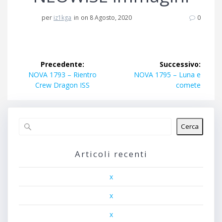
per
iz1kga
in
on 8 Agosto, 2020
0
Navigazione
Precedente:
Successivo:
articoli
Articolo
Articolo
NOVA 1793 – Rientro
NOVA 1795 – Luna e
precedente:
successivo:
Crew Dragon ISS
comete
Cerca
Articoli recenti
x
x
x