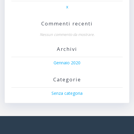
x
Commenti recenti
Nessun commento da mostrare.
Archivi
Gennaio 2020
Categorie
Senza categoria