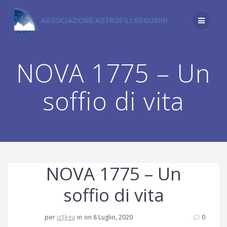
Salta
al
contenuto
NOVA 1775 – Un
soffio di vita
NOVA 1775 – Un
soffio di vita
per
iz1kga
in
on 8 Luglio, 2020
0