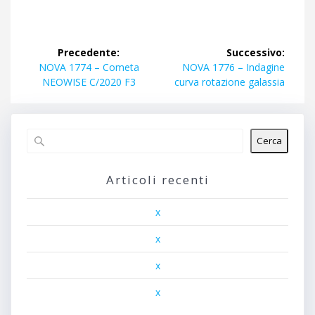
Navigazione
Precedente:
Successivo:
articoli
Articolo
Articolo
NOVA 1774 – Cometa
NOVA 1776 – Indagine
precedente:
successivo:
NEOWISE C/2020 F3
curva rotazione galassia
Cerca
Articoli recenti
x
x
x
x