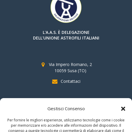
L'A.A.S. È DELEGAZIONE
DELL'UNIONE ASTROFILI ITALIANI
Via Impero Romano, 2
10059 Susa (TO)
Contattaci
SOSTIENI AAS
Gestisci Consenso
indicando il
C.F. 96020930010
nella dichiarazione dei redditi e
Per fornire le migliori esperienze, utilizziamo tecnologie come i cookie
firmando per la destinazione del
"cinque per mille".
per memorizzare e/o accedere alle informazioni del dispositivo. Il
consenso a queste tecnologie ci permetterà di elaborare dati come il