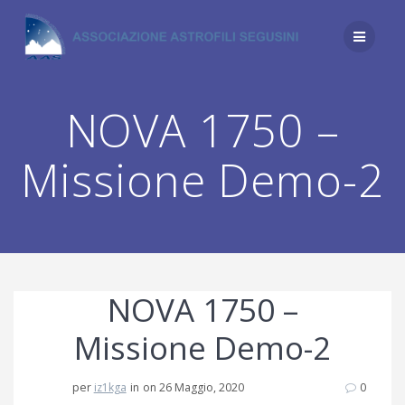
Salta
al
contenuto
NOVA 1750 –
Missione Demo-2
NOVA 1750 –
Missione Demo-2
per
iz1kga
in
on 26 Maggio, 2020
0