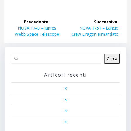
Navigazione
Precedente:
Successivo:
articoli
Articolo
Articolo
NOVA 1749 – James
NOVA 1751 – Lancio
precedente:
successivo:
Webb Space Telescope
Crew Dragon Rimandato
Cerca
Articoli recenti
x
x
x
x