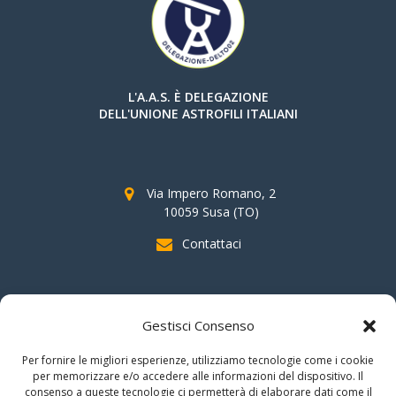
L'A.A.S. È DELEGAZIONE
DELL'UNIONE ASTROFILI ITALIANI
Via Impero Romano, 2
10059 Susa (TO)
Contattaci
SOSTIENI AAS
Gestisci Consenso
indicando il
C.F. 96020930010
nella dichiarazione dei redditi e
Per fornire le migliori esperienze, utilizziamo tecnologie come i cookie
firmando per la destinazione del
"cinque per mille".
per memorizzare e/o accedere alle informazioni del dispositivo. Il
consenso a queste tecnologie ci permetterà di elaborare dati come il