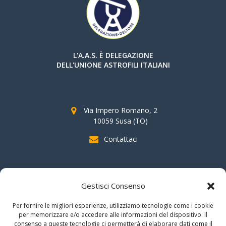
L'A.A.S. È DELEGAZIONE
DELL'UNIONE ASTROFILI ITALIANI
Via Impero Romano, 2
10059 Susa (TO)
Contattaci
SOSTIENI AAS
Gestisci Consenso
indicando il
C.F. 96020930010
nella dichiarazione dei redditi e
Per fornire le migliori esperienze, utilizziamo tecnologie come i cookie
firmando per la destinazione del
"cinque per mille".
per memorizzare e/o accedere alle informazioni del dispositivo. Il
consenso a queste tecnologie ci permetterà di elaborare dati come il