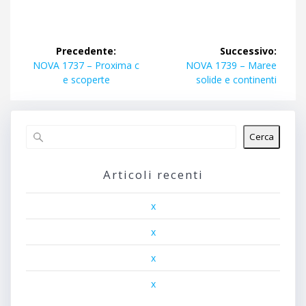
Navigazione
Precedente:
Successivo:
articoli
Articolo
Articolo
NOVA 1737 – Proxima c
NOVA 1739 – Maree
precedente:
successivo:
e scoperte
solide e continenti
Cerca
Articoli recenti
x
x
x
x