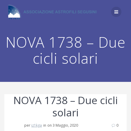
Salta
al
contenuto
NOVA 1738 – Due
cicli solari
NOVA 1738 – Due cicli
solari
per
iz1kga
in
on 3 Maggio, 2020
0