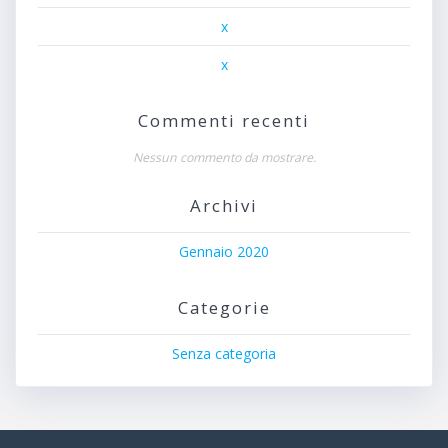
x
x
Commenti recenti
Nessun commento da mostrare.
Archivi
Gennaio 2020
Categorie
Senza categoria