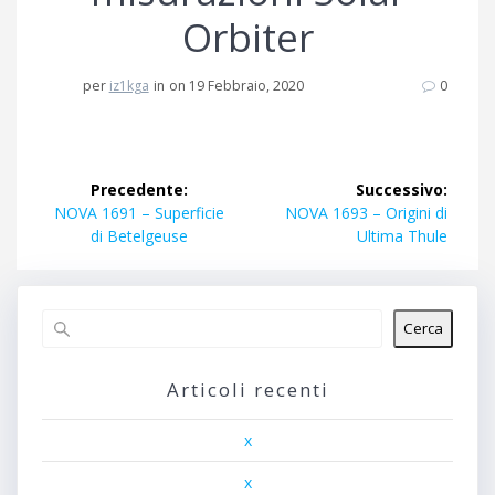
Orbiter
per
iz1kga
in
on 19 Febbraio, 2020
0
Navigazione
Precedente:
Successivo:
articoli
Articolo
Articolo
NOVA 1691 – Superficie
NOVA 1693 – Origini di
precedente:
successivo:
di Betelgeuse
Ultima Thule
Cerca
Articoli recenti
x
x