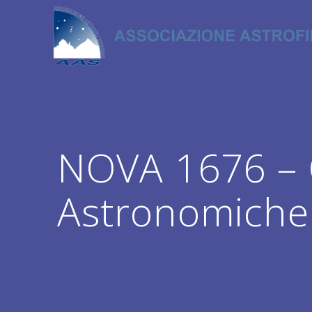
Salta
al
contenuto
NOVA 1676 – O
Astronomiche