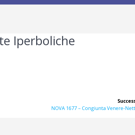
e Iperboliche
Success
Articolo
NOVA 1677 – Congiunta Venere-Net
successivo: