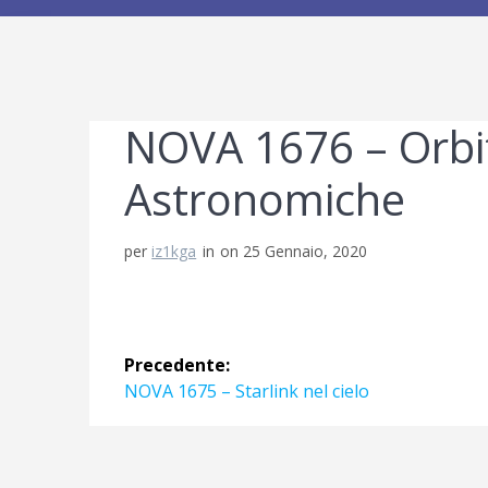
NOVA 1676 – Orbit
Astronomiche
per
iz1kga
in
on 25 Gennaio, 2020
Navigazione
Precedente:
articoli
Articolo
NOVA 1675 – Starlink nel cielo
precedente: