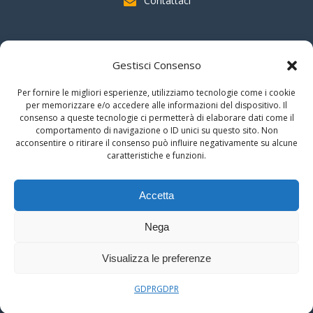
Contattaci
SOSTIENI AAS
Gestisci Consenso
indicando il
C.F. 96020930010
nella dichiarazione dei redditi e
Per fornire le migliori esperienze, utilizziamo tecnologie come i cookie
firmando per la destinazione del
"cinque per mille".
per memorizzare e/o accedere alle informazioni del dispositivo. Il
consenso a queste tecnologie ci permetterà di elaborare dati come il
Grazie!!
comportamento di navigazione o ID unici su questo sito. Non
acconsentire o ritirare il consenso può influire negativamente su alcune
caratteristiche e funzioni.
© 2026 Associazione Astrofili Segusini
Accetta
C.F. 96020930010
Nega
Area Riservata
Visualizza le preferenze
GDPR
GDPR