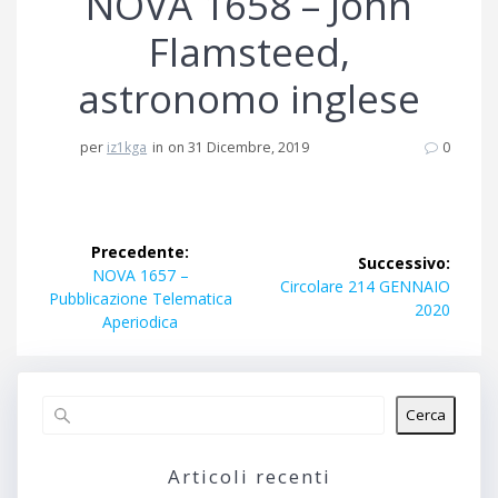
NOVA 1658 – John
Flamsteed,
astronomo inglese
per
iz1kga
in
on 31 Dicembre, 2019
0
Navigazione
Precedente:
Successivo:
articoli
Articolo
NOVA 1657 –
Articolo
Circolare 214 GENNAIO
precedente:
Pubblicazione Telematica
successivo:
2020
Aperiodica
Cerca
Articoli recenti