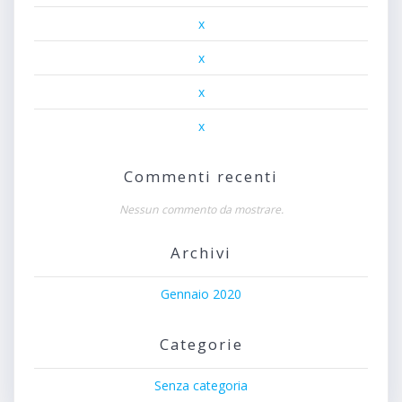
x
x
x
x
Commenti recenti
Nessun commento da mostrare.
Archivi
Gennaio 2020
Categorie
Senza categoria