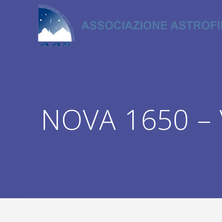
Salta
al
contenuto
NOVA 1650 – V