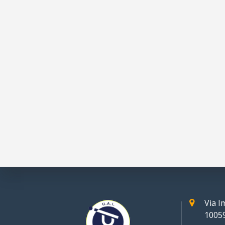
Via 
10059