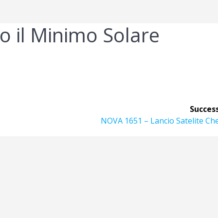
 il Minimo Solare
Success
Articolo
NOVA 1651 – Lancio Satelite Ch
successivo: