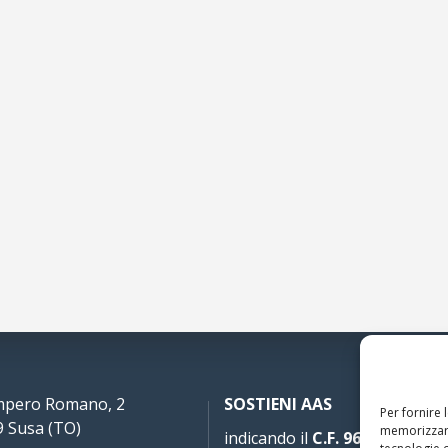
Impero Romano, 2
SOSTIENI AAS
Per fornire 
 Susa (TO)
memorizzare
indicando il
C.F. 96020930010