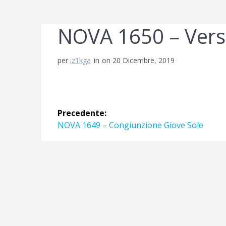
NOVA 1650 – Verso
per
iz1kga
in
on 20 Dicembre, 2019
Navigazione
Precedente:
articoli
Articolo
NOVA 1649 – Congiunzione Giove Sole
precedente: