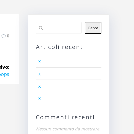
Cerca
0
Articoli recenti
x
ivo:
x
eops
x
x
Commenti recenti
Nessun commento da mostrare.