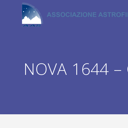
Salta
al
contenuto
NOVA 1644 –