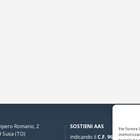
Impero Romano, 2
SOSTIENI AAS
Per fornire 
 Susa (TO)
memorizzare
indicando il
C.F. 96020930010