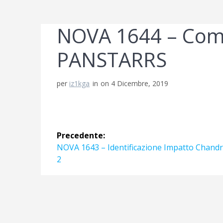
NOVA 1644 – Com
PANSTARRS
per
iz1kga
in
on 4 Dicembre, 2019
Navigazione
Precedente:
articoli
Articolo
NOVA 1643 – Identificazione Impatto Chand
precedente:
2