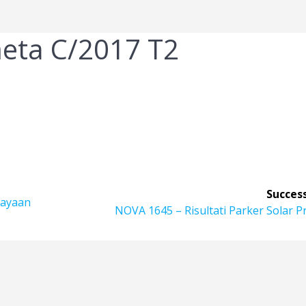
eta C/2017 T2
Success
rayaan
Articolo
NOVA 1645 – Risultati Parker Solar 
successivo: