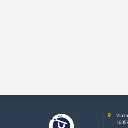
Via 
10059