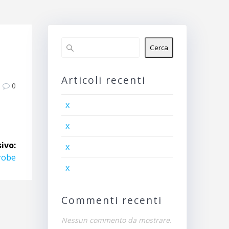
Cerca
Articoli recenti
0
x
x
ivo:
x
Probe
x
Commenti recenti
Nessun commento da mostrare.