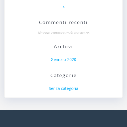
x
Commenti recenti
Nessun commento da mostrare.
Archivi
Gennaio 2020
Categorie
Senza categoria