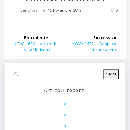
per
iz1kga
in
on 15 Novembre, 2019
0
Navigazione
Precedente:
Successivo:
articoli
Articolo
Articolo
NOVA 1630 – Arrokoth e
NOVA 1632 – Campione
precedente:
successivo:
New Horizons
lunare aperto
Cerca
Articoli recenti
x
x
x