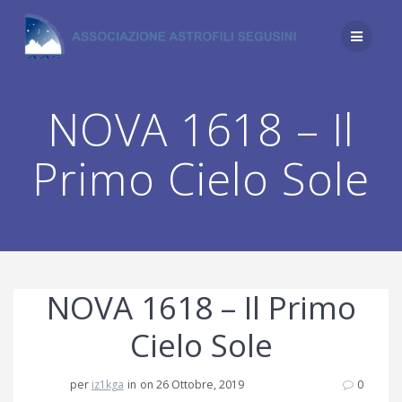
Salta
al
contenuto
NOVA 1618 – Il
Primo Cielo Sole
NOVA 1618 – Il Primo
Cielo Sole
per
iz1kga
in
on 26 Ottobre, 2019
0