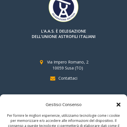
L'A.A.S. È DELEGAZIONE
DELL'UNIONE ASTROFILI ITALIANI
Via Impero Romano, 2
10059 Susa (TO)
Contattaci
SOSTIENI AAS
Gestisci Consenso
indicando il
C.F. 96020930010
nella dichiarazione dei redditi e
Per fornire le migliori esperienze, utilizziamo tecnologie come i cookie
firmando per la destinazione del
"cinque per mille".
per memorizzare e/o accedere alle informazioni del dispositivo. Il
consenso a queste tecnologie ci permetterà di elaborare dati come il