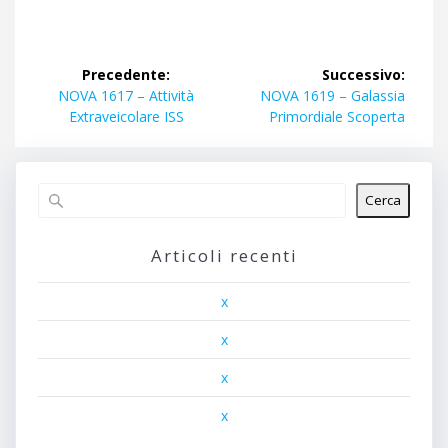
Navigazione
Precedente:
Successivo:
articoli
Articolo
Articolo
NOVA 1617 – Attività
NOVA 1619 – Galassia
precedente:
successivo:
Extraveicolare ISS
Primordiale Scoperta
Cerca
Articoli recenti
x
x
x
x