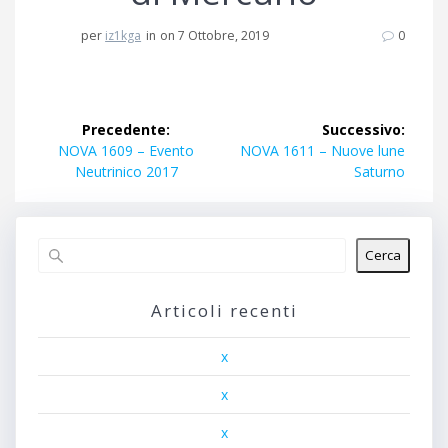
per
iz1kga
in
on 7 Ottobre, 2019
0
Navigazione
Precedente:
Successivo:
articoli
Articolo
Articolo
NOVA 1609 – Evento
NOVA 1611 – Nuove lune
precedente:
successivo:
Neutrinico 2017
Saturno
Cerca
Articoli recenti
x
x
x