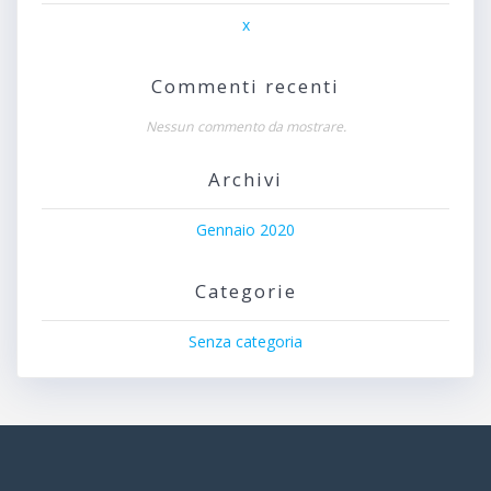
x
Commenti recenti
Nessun commento da mostrare.
Archivi
Gennaio 2020
Categorie
Senza categoria