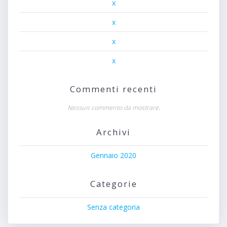
x
x
x
x
Commenti recenti
Nessun commento da mostrare.
Archivi
Gennaio 2020
Categorie
Senza categoria