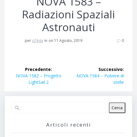
NOVA 1583 –
Radiazioni Spaziali
Astronauti
per
iz1kga
in
on 11 Agosto, 2019
0
Navigazione
Precedente:
Successivo:
articoli
Articolo
Articolo
NOVA 1582 – Progetto
NOVA 1584 – Polvere di
precedente:
successivo:
LightSail 2
stelle
Cerca
Articoli recenti