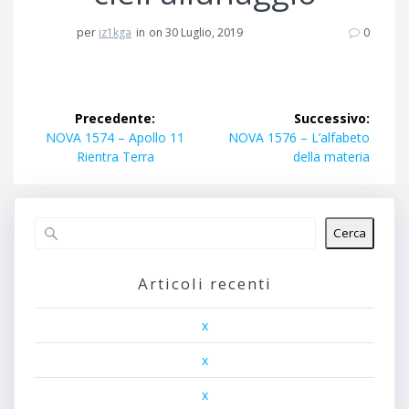
per
iz1kga
in
on 30 Luglio, 2019
0
Navigazione
Precedente:
Successivo:
articoli
Articolo
Articolo
NOVA 1574 – Apollo 11
NOVA 1576 – L’alfabeto
precedente:
successivo:
Rientra Terra
della materia
Cerca
Articoli recenti
x
x
x