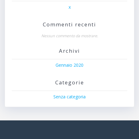
x
Commenti recenti
Nessun commento da mostrare.
Archivi
Gennaio 2020
Categorie
Senza categoria