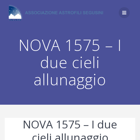
Salta
al
contenuto
NOVA 1575 – I
due cieli
allunaggio
NOVA 1575 – I due
cieli allunaggio