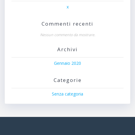
x
Commenti recenti
Nessun commento da mostrare.
Archivi
Gennaio 2020
Categorie
Senza categoria