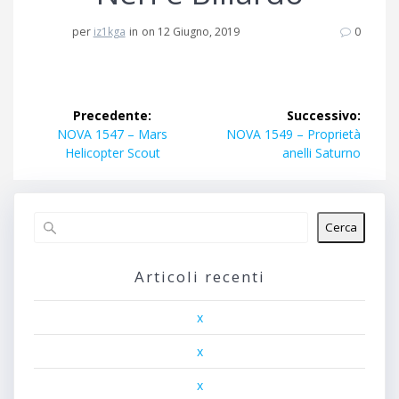
per
iz1kga
in
on 12 Giugno, 2019
0
Navigazione
Precedente:
Successivo:
articoli
Articolo
Articolo
NOVA 1547 – Mars
NOVA 1549 – Proprietà
precedente:
successivo:
Helicopter Scout
anelli Saturno
Cerca
Articoli recenti
x
x
x