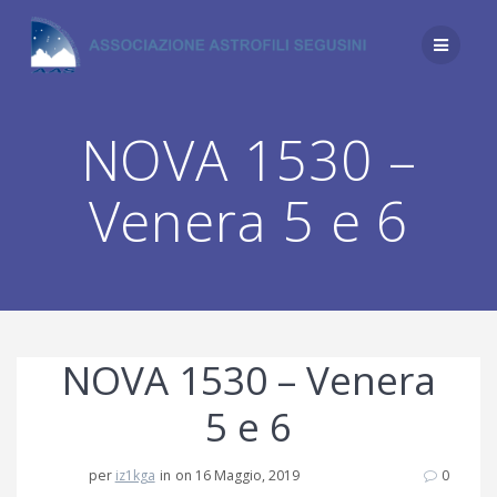
Salta
al
contenuto
NOVA 1530 –
Venera 5 e 6
NOVA 1530 – Venera
5 e 6
per
iz1kga
in
on 16 Maggio, 2019
0