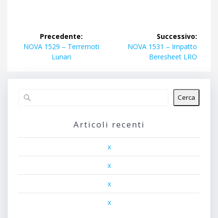
Navigazione
Precedente:
Successivo:
articoli
Articolo
Articolo
NOVA 1529 – Terremoti
NOVA 1531 – Impatto
precedente:
successivo:
Lunari
Beresheet LRO
Cerca
Articoli recenti
x
x
x
x