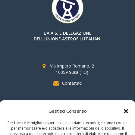
L'A.A.S. È DELEGAZIONE
DELL'UNIONE ASTROFILI ITALIANI
Via Impero Romano, 2
10059 Susa (TO)
Contattaci
SOSTIENI AAS
Gestisci Consenso
indicando il
C.F. 96020930010
nella dichiarazione dei redditi e
Per fornire le migliori esperienze, utilizziamo tecnologie come i cookie
firmando per la destinazione del
"cinque per mille".
per memorizzare e/o accedere alle informazioni del dispositivo. Il
consenso a queste tecnologie ci permetterà di elaborare dati come il