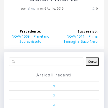
per
iz1kga
in
on 6 Aprile, 2019
0
Navigazione
Precedente:
Successivo:
articoli
Articolo
Articolo
NOVA 1509 – Planetario
NOVA 1511 – Prima
precedente:
successivo:
Sopravvissuto
Immagine Buco Nero
Cerca
Articoli recenti
x
x
x