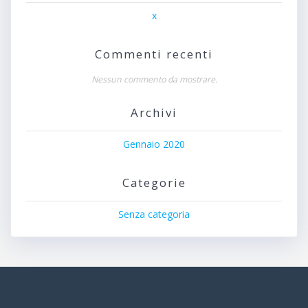
x
Commenti recenti
Nessun commento da mostrare.
Archivi
Gennaio 2020
Categorie
Senza categoria