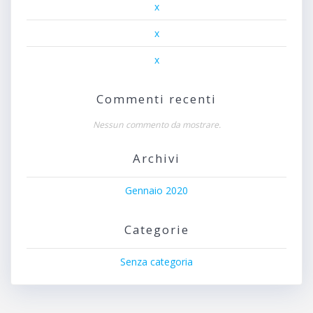
x
x
x
Commenti recenti
Nessun commento da mostrare.
Archivi
Gennaio 2020
Categorie
Senza categoria