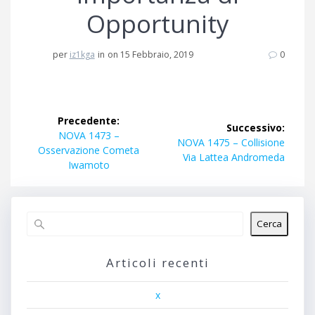
Opportunity
per
iz1kga
in
on 15 Febbraio, 2019
0
Navigazione
Precedente:
Successivo:
articoli
Articolo
NOVA 1473 –
Articolo
NOVA 1475 – Collisione
precedente:
Osservazione Cometa
successivo:
Via Lattea Andromeda
Iwamoto
Cerca
Articoli recenti
x