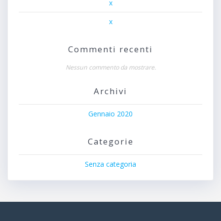
x
x
Commenti recenti
Nessun commento da mostrare.
Archivi
Gennaio 2020
Categorie
Senza categoria