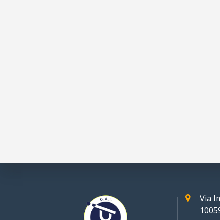
Via 
10059