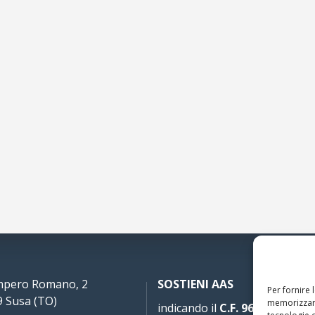
Impero Romano, 2
SOSTIENI AAS
Per fornire 
 Susa (TO)
memorizzare
indicando il
C.F. 96020930010