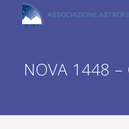
Salta
al
contenuto
NOVA 1448 – C