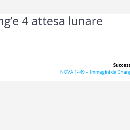
g’e 4 attesa lunare
Success
Articolo
NOVA 1449 – Immagini da Chang
successivo: