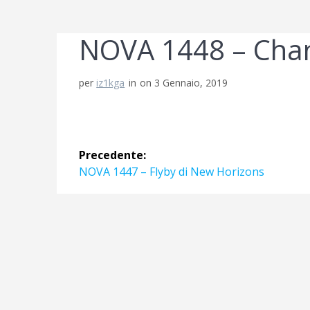
NOVA 1448 – Chan
per
iz1kga
in
on 3 Gennaio, 2019
Navigazione
Precedente:
articoli
Articolo
NOVA 1447 – Flyby di New Horizons
precedente: