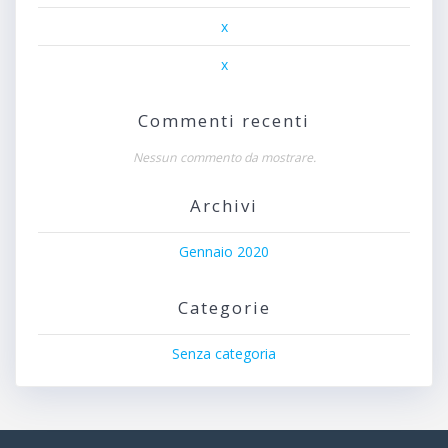
x
x
Commenti recenti
Nessun commento da mostrare.
Archivi
Gennaio 2020
Categorie
Senza categoria