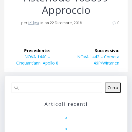
Approccio
per
iz1kga
in
on 22 Dicembre, 2018
0
Navigazione
Precedente:
Successivo:
articoli
Articolo
Articolo
NOVA 1440 –
NOVA 1442 – Cometa
precedente:
successivo:
Cinquant’anni Apollo 8
46P/Wirtanen
Cerca
Articoli recenti
x
x