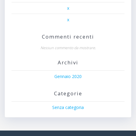
x
x
Commenti recenti
Nessun commento da mostrare.
Archivi
Gennaio 2020
Categorie
Senza categoria