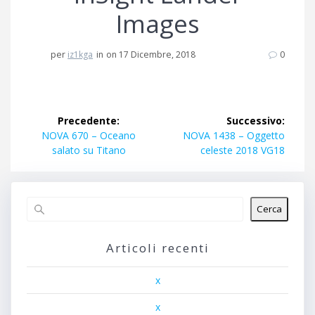
Images
per
iz1kga
in
on 17 Dicembre, 2018
0
Navigazione
Precedente:
Successivo:
articoli
Articolo
Articolo
NOVA 670 – Oceano
NOVA 1438 – Oggetto
precedente:
successivo:
salato su Titano
celeste 2018 VG18
Cerca
Articoli recenti
x
x