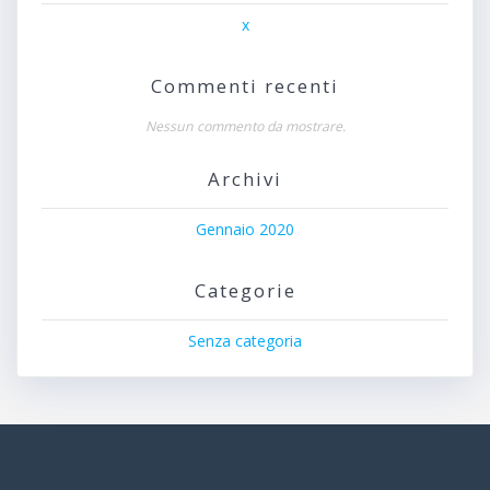
x
Commenti recenti
Nessun commento da mostrare.
Archivi
Gennaio 2020
Categorie
Senza categoria