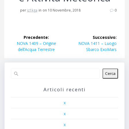
per
iz1kga
in
on 10 Novembre, 2018
0
Navigazione
Precedente:
Successivo:
articoli
Articolo
Articolo
NOVA 1409 – Origine
NOVA 1411 – Luogo
precedente:
successivo:
dell’Acqua Terrestre
Sbarco ExoMars
Cerca
Articoli recenti
x
x
x