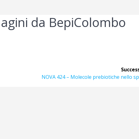
agini da BepiColombo
Success
Articolo
NOVA 424 – Molecole prebiotiche nello s
successivo: