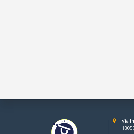
Via 
10059