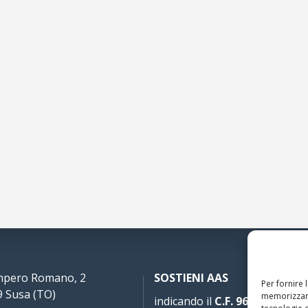
Impero Romano, 2
SOSTIENI AAS
Per fornire 
 Susa (TO)
memorizzare
indicando il
C.F. 96020930010