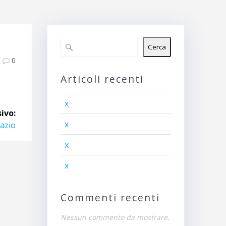
Cerca
0
Articoli recenti
x
ivo:
x
pazio
x
x
Commenti recenti
Nessun commento da mostrare.