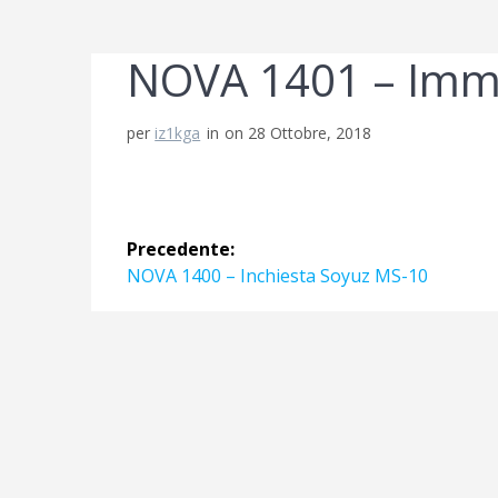
NOVA 1401 – Imm
per
iz1kga
in
on 28 Ottobre, 2018
Navigazione
Precedente:
articoli
Articolo
NOVA 1400 – Inchiesta Soyuz MS-10
precedente: