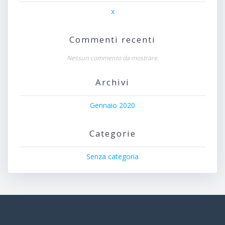
x
Commenti recenti
Nessun commento da mostrare.
Archivi
Gennaio 2020
Categorie
Senza categoria