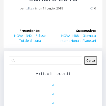
per
iz1kga
in
on 11 Luglio, 2018
0
Navigazione
Precedente:
Successivo:
articoli
Articolo
Articolo
NOVA 1340 – Eclisse
NOVA 1488 – Giornata
precedente:
successivo:
Totale di Luna
Internazionale Planetari
Cerca
Articoli recenti
x
x
x