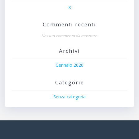
x
Commenti recenti
Nessun commento da mostrare.
Archivi
Gennaio 2020
Categorie
Senza categoria