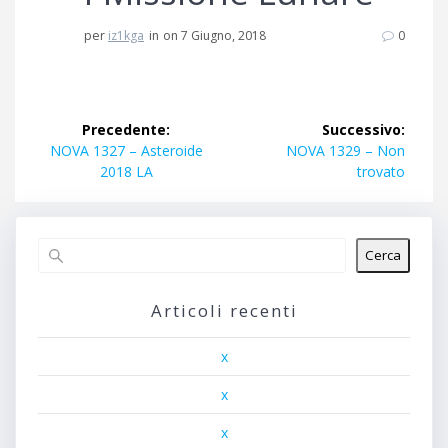
per
iz1kga
in
on 7 Giugno, 2018
0
Navigazione
Precedente:
Successivo:
articoli
Articolo
Articolo
NOVA 1327 – Asteroide
NOVA 1329 – Non
precedente:
successivo:
2018 LA
trovato
Cerca
Articoli recenti
x
x
x