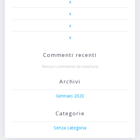
x
x
x
x
Commenti recenti
Nessun commento da mostrare.
Archivi
Gennaio 2020
Categorie
Senza categoria