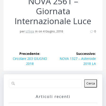
NOVA 2561 –
Giornata
Internazionale Luce
per
iz1kga
in
on 4 Giugno, 2018
0
Navigazione
Precedente:
Successivo:
articoli
Articolo
Articolo
Circolare 203 GIUGNO
NOVA 1327 – Asteroide
precedente:
successivo:
2018
2018 LA
Cerca
Articoli recenti