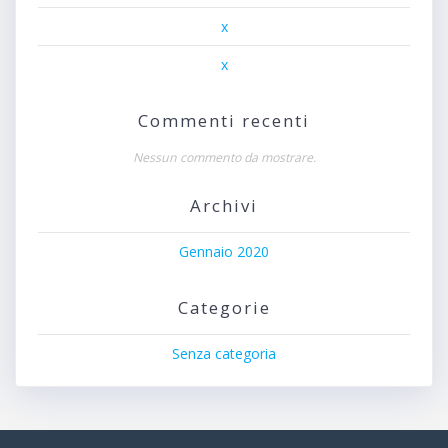
x
x
Commenti recenti
Nessun commento da mostrare.
Archivi
Gennaio 2020
Categorie
Senza categoria