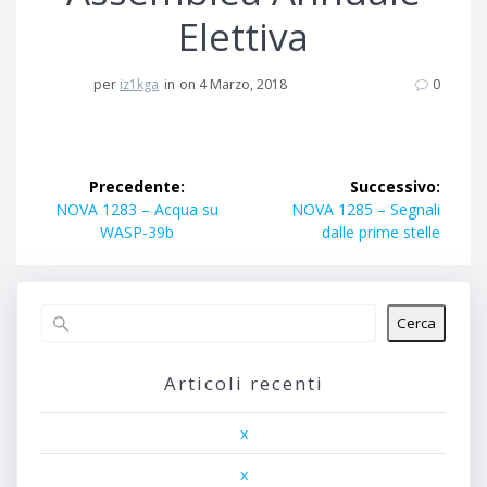
Elettiva
per
iz1kga
in
on 4 Marzo, 2018
0
Navigazione
Precedente:
Successivo:
articoli
Articolo
Articolo
NOVA 1283 – Acqua su
NOVA 1285 – Segnali
precedente:
successivo:
WASP-39b
dalle prime stelle
Cerca
Articoli recenti
x
x