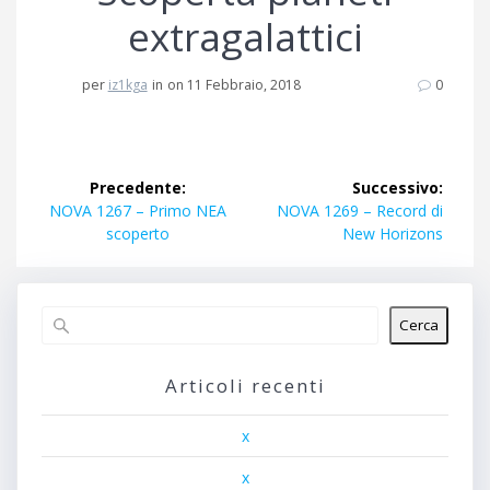
extragalattici
per
iz1kga
in
on 11 Febbraio, 2018
0
Navigazione
Precedente:
Successivo:
articoli
Articolo
Articolo
NOVA 1267 – Primo NEA
NOVA 1269 – Record di
precedente:
successivo:
scoperto
New Horizons
Cerca
Articoli recenti
x
x