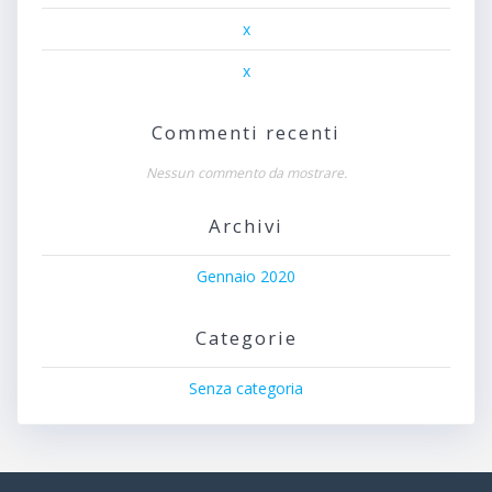
x
x
Commenti recenti
Nessun commento da mostrare.
Archivi
Gennaio 2020
Categorie
Senza categoria