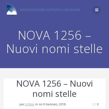
Salta
al
contenuto
NOVA 1256 –
Nuovi nomi stelle
NOVA 1256 – Nuovi
nomi stelle
per
iz1kga
in
on 9 Gennaio, 2018
0