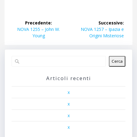
Navigazione
Precedente:
Successivo:
articoli
Articolo
Articolo
NOVA 1255 – John W.
NOVA 1257 – Ipazia e
precedente:
successivo:
Young
Origini Misteriose
Cerca
Articoli recenti
x
x
x
x