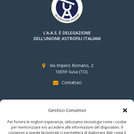
L'A.A.S. È DELEGAZIONE
DELL'UNIONE ASTROFILI ITALIANI
Via Impero Romano, 2
10059 Susa (TO)
Contattaci
SOSTIENI AAS
Gestisci Consenso
indicando il
C.F. 96020930010
nella dichiarazione dei redditi e
Per fornire le migliori esperienze, utilizziamo tecnologie come i cookie
firmando per la destinazione del
"cinque per mille".
per memorizzare e/o accedere alle informazioni del dispositivo. Il
consenso a queste tecnologie ci permetterà di elaborare dati come il