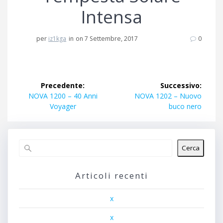
Intensa
per
iz1kga
in
on 7 Settembre, 2017
0
Navigazione
Precedente:
Successivo:
articoli
Articolo
Articolo
NOVA 1200 – 40 Anni
NOVA 1202 – Nuovo
precedente:
successivo:
Voyager
buco nero
Cerca
Articoli recenti
x
x