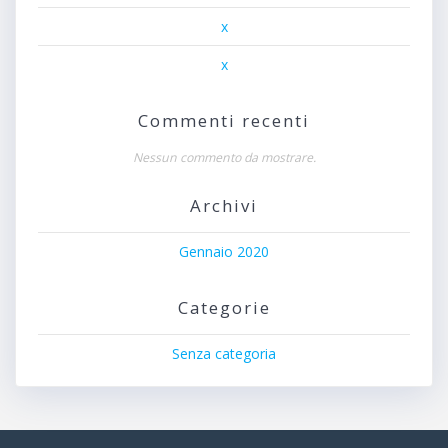
x
x
Commenti recenti
Nessun commento da mostrare.
Archivi
Gennaio 2020
Categorie
Senza categoria