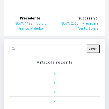
Navigazione
Precedente:
Successivo:
articoli
Articolo
Articolo
NOVA 1188 – Volo di
NOVA 2563 – Prevedere
precedente:
successivo:
Franco Malerba
il Vento Solare
Cerca
Articoli recenti
x
x
x
x