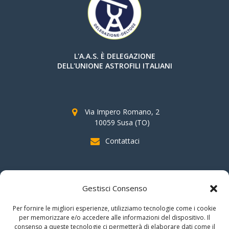
L'A.A.S. È DELEGAZIONE
DELL'UNIONE ASTROFILI ITALIANI
Via Impero Romano, 2
10059 Susa (TO)
Contattaci
SOSTIENI AAS
Gestisci Consenso
indicando il
C.F. 96020930010
nella dichiarazione dei redditi e
Per fornire le migliori esperienze, utilizziamo tecnologie come i cookie
firmando per la destinazione del
"cinque per mille".
per memorizzare e/o accedere alle informazioni del dispositivo. Il
consenso a queste tecnologie ci permetterà di elaborare dati come il