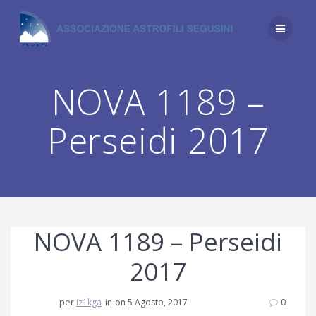
Salta
al
contenuto
NOVA 1189 –
Perseidi 2017
NOVA 1189 – Perseidi
2017
per
iz1kga
in
on 5 Agosto, 2017
0