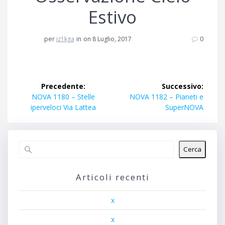
Estivo
per
iz1kga
in
on 8 Luglio, 2017
0
Navigazione
Precedente:
Successivo:
articoli
Articolo
Articolo
NOVA 1180 – Stelle
NOVA 1182 – Pianeti e
precedente:
successivo:
iperveloci Via Lattea
SuperNOVA
Cerca
Articoli recenti
x
x