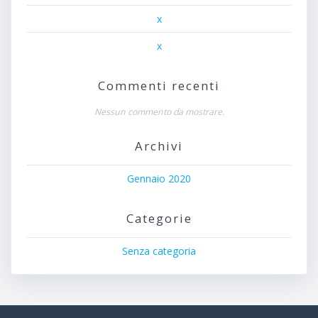
x
x
Commenti recenti
Nessun commento da mostrare.
Archivi
Gennaio 2020
Categorie
Senza categoria