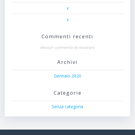
x
x
Commenti recenti
Nessun commento da mostrare.
Archivi
Gennaio 2020
Categorie
Senza categoria