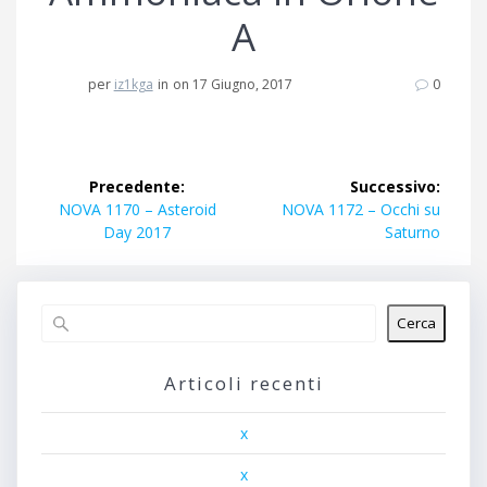
A
per
iz1kga
in
on 17 Giugno, 2017
0
Navigazione
Precedente:
Successivo:
articoli
Articolo
Articolo
NOVA 1170 – Asteroid
NOVA 1172 – Occhi su
precedente:
successivo:
Day 2017
Saturno
Cerca
Articoli recenti
x
x