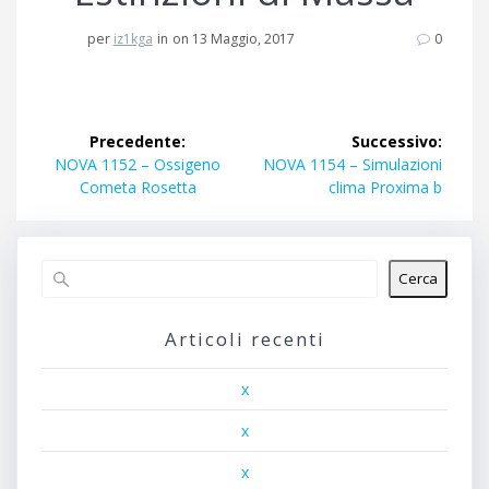
per
iz1kga
in
on 13 Maggio, 2017
0
Navigazione
Precedente:
Successivo:
articoli
Articolo
Articolo
NOVA 1152 – Ossigeno
NOVA 1154 – Simulazioni
precedente:
successivo:
Cometa Rosetta
clima Proxima b
Cerca
Articoli recenti
x
x
x