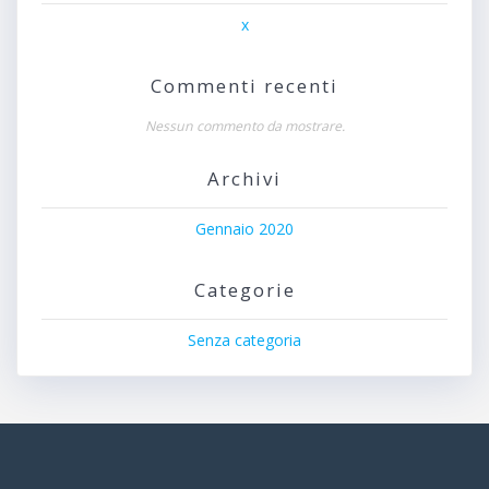
x
Commenti recenti
Nessun commento da mostrare.
Archivi
Gennaio 2020
Categorie
Senza categoria