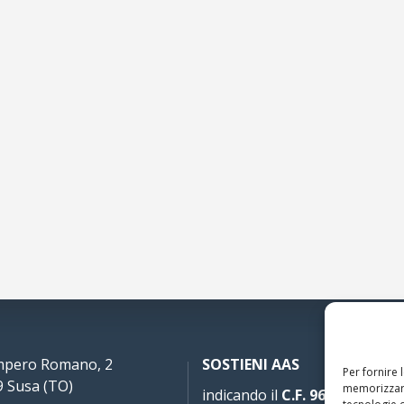
Impero Romano, 2
SOSTIENI AAS
Per fornire 
 Susa (TO)
memorizzare
indicando il
C.F. 96020930010