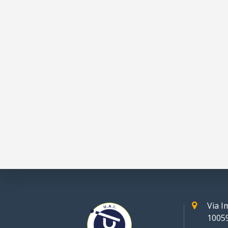
Via 
10059