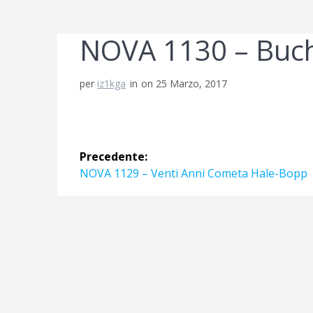
NOVA 1130 – Buchi
per
iz1kga
in
on 25 Marzo, 2017
Navigazione
Precedente:
articoli
Articolo
NOVA 1129 – Venti Anni Cometa Hale-Bopp
precedente: