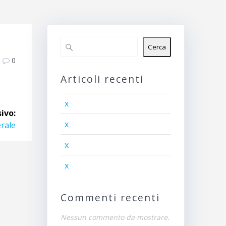
Cerca
0
Articoli recenti
x
ivo:
x
erale
x
x
Commenti recenti
Nessun commento da mostrare.