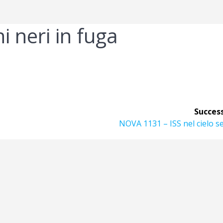
 neri in fuga
Success
Articolo
NOVA 1131 – ISS nel cielo s
successivo: