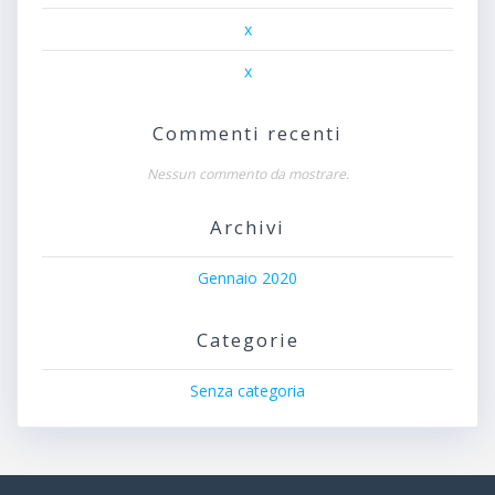
x
x
Commenti recenti
Nessun commento da mostrare.
Archivi
Gennaio 2020
Categorie
Senza categoria