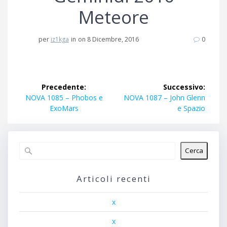
Meteore
per
iz1kga
in
on 8 Dicembre, 2016
0
Navigazione
Precedente:
Successivo:
articoli
Articolo
Articolo
NOVA 1085 – Phobos e
NOVA 1087 – John Glenn
precedente:
successivo:
ExoMars
e Spazio
Cerca
Articoli recenti
x
x