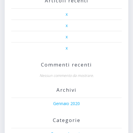
Articoli recenti
x
x
x
x
Commenti recenti
Nessun commento da mostrare.
Archivi
Gennaio 2020
Categorie