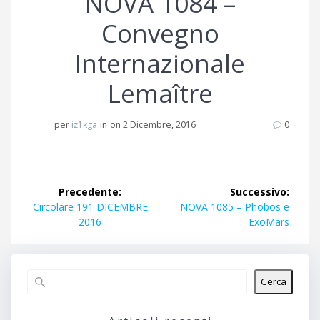
NOVA 1084 –
Convegno
Internazionale
Lemaître
per
iz1kga
in
on 2 Dicembre, 2016
0
Navigazione
Precedente:
Successivo:
articoli
Articolo
Articolo
Circolare 191 DICEMBRE
NOVA 1085 – Phobos e
precedente:
successivo:
2016
ExoMars
Cerca