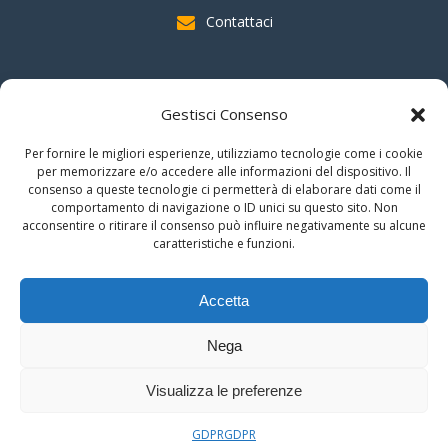
Contattaci
SOSTIENI AAS
Gestisci Consenso
indicando il
C.F. 96020930010
nella dichiarazione dei redditi e
Per fornire le migliori esperienze, utilizziamo tecnologie come i cookie
firmando per la destinazione del
"cinque per mille".
per memorizzare e/o accedere alle informazioni del dispositivo. Il
consenso a queste tecnologie ci permetterà di elaborare dati come il
Grazie!!
comportamento di navigazione o ID unici su questo sito. Non
acconsentire o ritirare il consenso può influire negativamente su alcune
caratteristiche e funzioni.
© 2026 Associazione Astrofili Segusini
Accetta
C.F. 96020930010
Nega
Area Riservata
Visualizza le preferenze
GDPR
GDPR