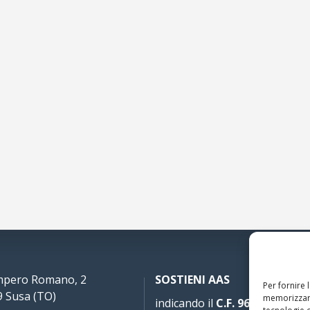
Impero Romano, 2
SOSTIENI AAS
Per fornire 
 Susa (TO)
memorizzare
indicando il
C.F. 96020930010