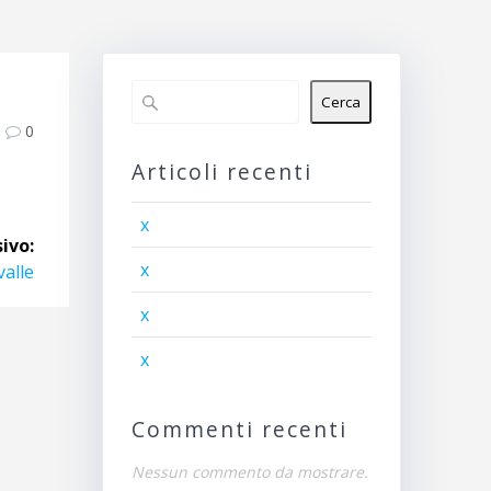
Cerca
0
Articoli recenti
x
ivo:
x
valle
x
x
Commenti recenti
Nessun commento da mostrare.