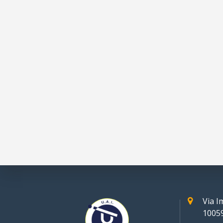
Via 
10059