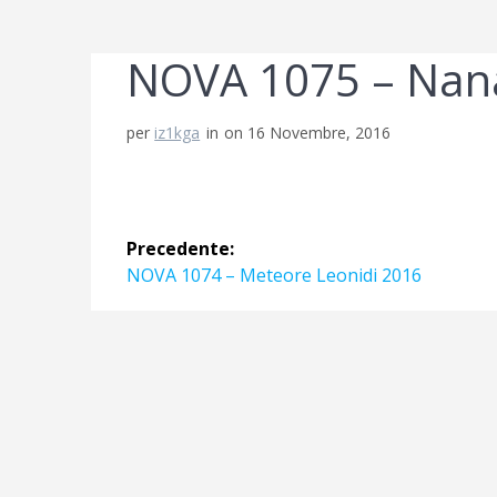
NOVA 1075 – Nana
per
iz1kga
in
on 16 Novembre, 2016
Navigazione
Precedente:
articoli
Articolo
NOVA 1074 – Meteore Leonidi 2016
precedente: